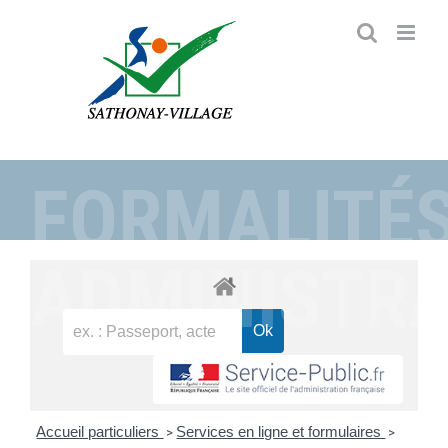
Passer
au
contenu
FORMALITÉ
ADMINISTRA
Accueil particuliers
Services en ligne et formulaires
>
>