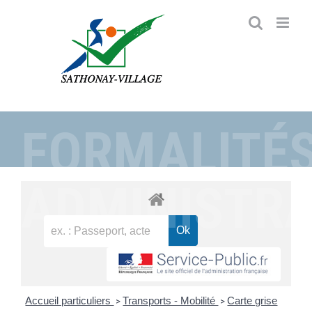
Passer
au
contenu
FORMALITÉ
ADMINISTRA
Accueil particuliers
Transports - Mobilité
Carte grise
>
>