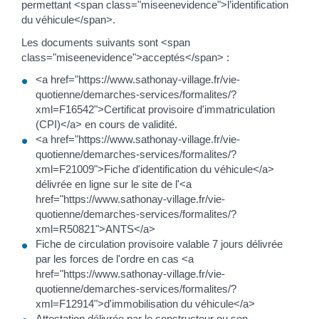
permettant <span class="miseenevidence">l’identification
du véhicule</span>.
Les documents suivants sont <span
class="miseenevidence">acceptés</span> :
<a href="https://www.sathonay-village.fr/vie-
quotienne/demarches-services/formalites/?
xml=F16542">Certificat provisoire d'immatriculation
(CPI)</a> en cours de validité.
<a href="https://www.sathonay-village.fr/vie-
quotienne/demarches-services/formalites/?
xml=F21009">Fiche d'identification du véhicule</a>
délivrée en ligne sur le site de l'<a
href="https://www.sathonay-village.fr/vie-
quotienne/demarches-services/formalites/?
xml=R50821">ANTS</a>
Fiche de circulation provisoire valable 7 jours délivrée
par les forces de l'ordre en cas <a
href="https://www.sathonay-village.fr/vie-
quotienne/demarches-services/formalites/?
xml=F12914">d'immobilisation du véhicule</a>
Attestation délivrée par le constructeur ou son