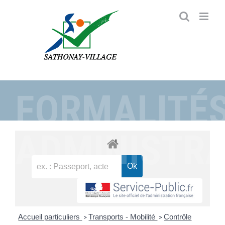
Passer
au
contenu
FORMALITÉ
ADMINISTRA
Accueil particuliers
Transports - Mobilité
Contrôle
>
>