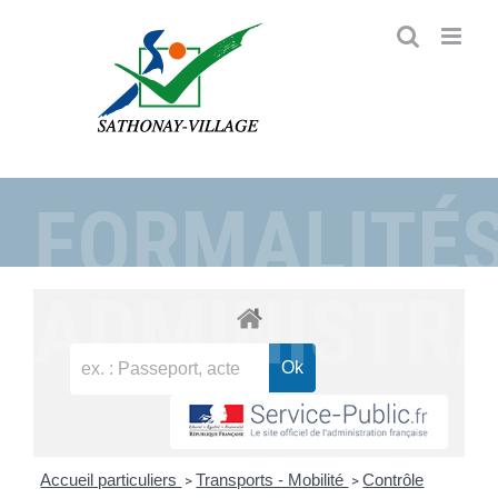
Passer
au
contenu
FORMALITÉ
ADMINISTRA
Accueil particuliers
Transports - Mobilité
Contrôle
>
>