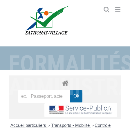
Passer
au
contenu
FORMALITÉ
ADMINISTRA
Accueil particuliers
Transports - Mobilité
Contrôle
>
>