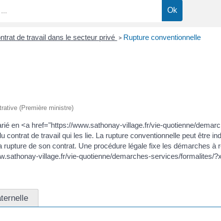
trat de travail dans le secteur privé
Rupture conventionnelle
>
trative (Première ministre)
alarié en <a href="https://www.sathonay-village.fr/vie-quotienne/de
ntrat de travail qui les lie. La rupture conventionnelle peut être indi
 la rupture de son contrat. Une procédure légale fixe les démarches à r
://www.sathonay-village.fr/vie-quotienne/demarches-services/formal
ternelle