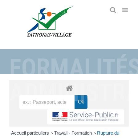
Passer
au
contenu
FORMALITÉ
ADMINISTRA
Accueil particuliers
Travail - Formation
Rupture du
>
>