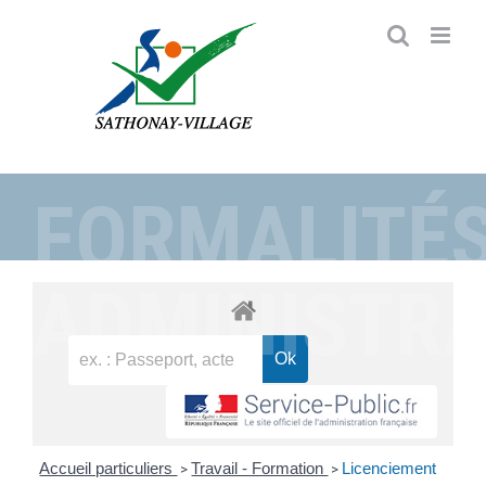
Passer
au
contenu
FORMALITÉ
ADMINISTRA
Accueil particuliers
Travail - Formation
Licenciement
>
>