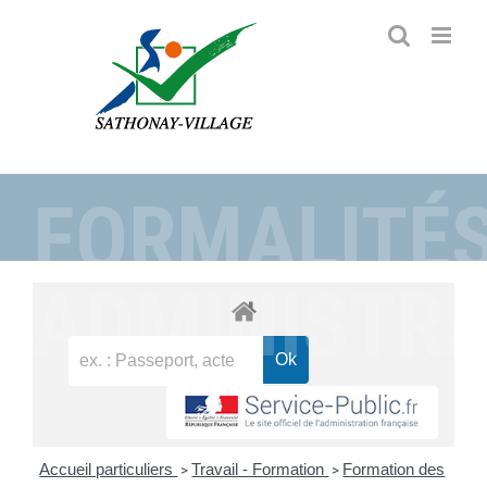
Passer
au
contenu
FORMALITÉ
ADMINISTRA
Accueil particuliers
Travail - Formation
Formation des
>
>