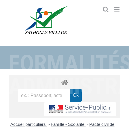
Passer
au
contenu
FORMALITÉ
ADMINISTRA
Accueil particuliers
Famille - Scolarité
Pacte civil de
>
>