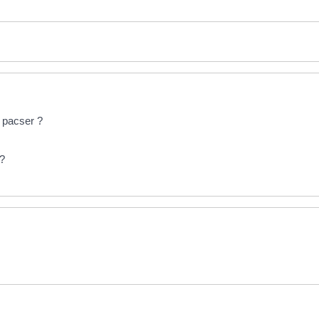
e pacser ?
 ?