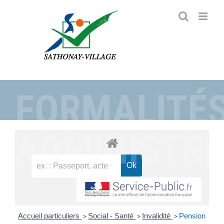
Passer
au
contenu
FORMALITÉ
ADMINISTRA
Accueil particuliers
Social - Santé
Invalidité
Pension
>
>
>