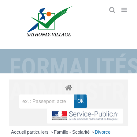
Passer
au
contenu
FORMALITÉ
ADMINISTRA
Accueil particuliers
Famille - Scolarité
Divorce,
>
>