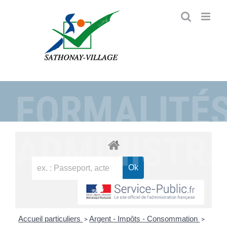
Passer
au
contenu
FORMALITÉ
ADMINISTRA
Accueil particuliers
Argent - Impôts - Consommation
>
>