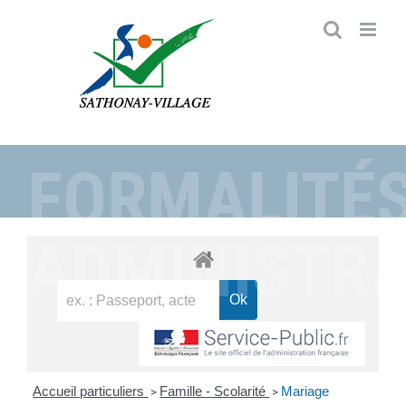
Passer
au
contenu
FORMALITÉ
ADMINISTRA
Accueil particuliers
Famille - Scolarité
Mariage
>
>